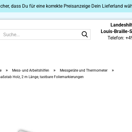
sicher, dass Du für eine korrekte Preisanzeige Dein Lieferland wäh
Landeshil
Louis-Braille-
Suche...
Telefon: +4
»
»
»
e
Mess- und Arbeitshilfen
Messgeräte und Thermometer
aßstab Holz, 2 m Länge, tastbare Foliemarkierungen