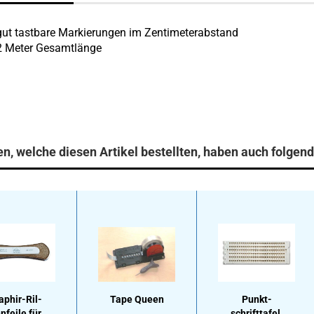
gut tastbare Markierungen im Zentimeterabstand
2 Meter Gesamtlänge
n, welche diesen Artikel bestellten, haben auch folgend
phir-​​Ril­
Tape Queen
Punkt­
n­fei­le für
schrift­ta­fel,