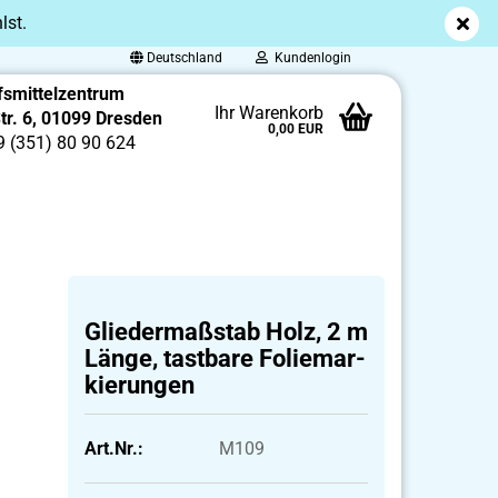
lst.
Deutschland
Kundenlogin
fsmittelzentrum
Ihr Warenkorb
Str. 6, 01099 Dresden
0,00 EUR
9 (351) 80 90 624
Glie­der­maß­stab Holz, 2 m
Länge, tast­ba­re Fo­lie­mar­
kie­run­gen
Art.Nr.:
M109