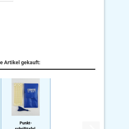
e Artikel gekauft:
Punkt­
schrift­ta­fel,