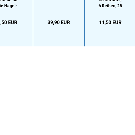
ie Na­gel­
6 Rei­hen, 28
pfle­ge
For­men
,50 EUR
39,90 EUR
11,50 EUR