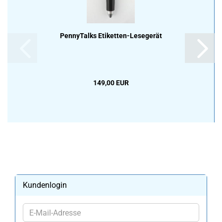
Pen­ny­Talks Etiketten-​​Le­se­ge­rät
149,00 EUR
Kundenlogin
E-