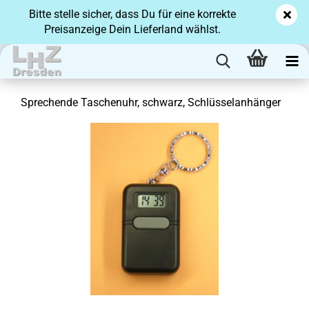
Bitte stelle sicher, dass Du für eine korrekte
Preisanzeige Dein Lieferland wählst.
Spre­chen­de Ta­schen­uhr, schwarz, Schlüs­sel­an­hän­ger