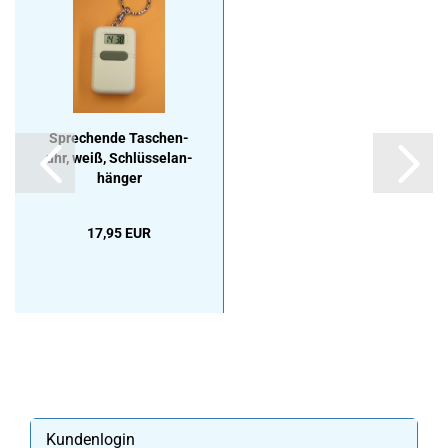
Spre­chen­de Ta­schen­
uhr, weiß, Schlüs­sel­an­
hän­ger
17,95 EUR
Kundenlogin