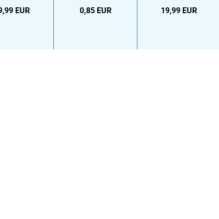
ür Apple -
Set
9,99 EUR
0,85 EUR
19,99 EUR
blau...