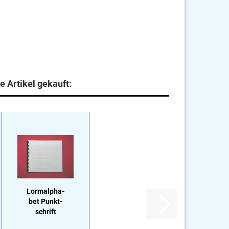
e Artikel gekauft:
Lor­mal­pha­
bet Punkt­
schrift