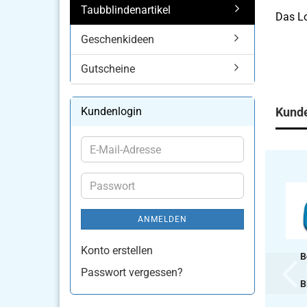
Taubblindenartikel
Das Lo
Geschenkideen
Gutscheine
Kundenlogin
Kunde
E-
Mail-
Adresse
Passwort
ANMELDEN
Konto erstellen
B
Passwort vergessen?
B
Ob­