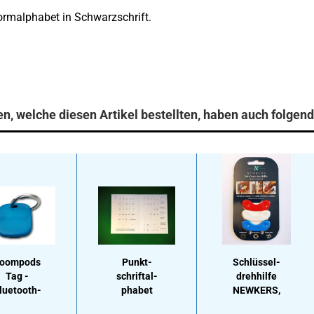
rmalphabet in Schwarzschrift.
n, welche diesen Artikel bestellten, haben auch folgend
oom­pods
Punkt­
Schlüs­sel­
Tag -
schrift­al­
dreh­hil­fe
luetooth-​​
pha­bet
NEWKERS,
jekt­fin­der
far­big, 3er