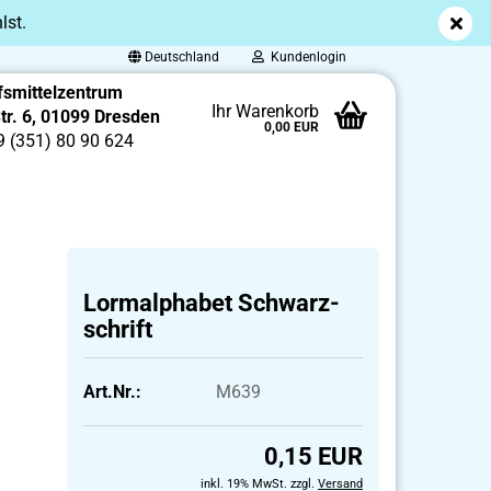
lst.
Deutschland
Kundenlogin
fsmittelzentrum
Ihr Warenkorb
Str. 6, 01099 Dresden
0,00 EUR
9 (351) 80 90 624
Lor­mal­pha­bet Schwarz­
schrift
Art.Nr.:
M639
0,15 EUR
inkl. 19% MwSt. zzgl.
Versand